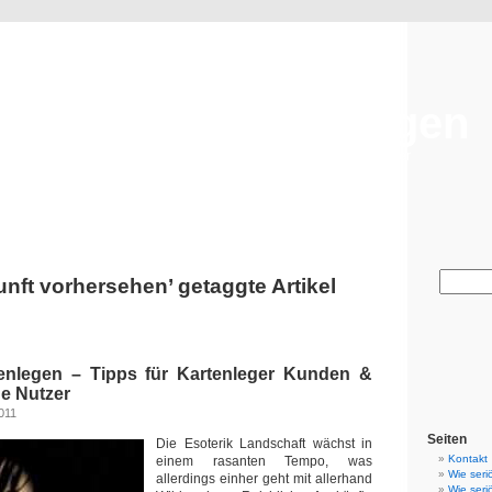
Seriöses Kartenlegen
Tipps für Kartenleger Kunden & Esoterik Hotline Nutzer
unft vorhersehen’ getaggte Artikel
enlegen – Tipps für Kartenleger Kunden &
ne Nutzer
011
Seiten
Die Esoterik Landschaft wächst in
Kontakt
einem rasanten Tempo, was
Wie seri
allerdings einher geht mit allerhand
Wie seri