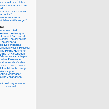
räche auf einer Hotline?
ös sind Zeitangaben beim
en?
kenne ich eine seriöse
n Hotline?
kenne ich seriöse
er/Hellseher/Wahrsager?
ter
uf
anrufen
Astro
Astroline
Astrologen
stroportal
Astroportale
teriker
Esoterikhotline
Esoterikportal
ale
Esoterikszene
ellsehen Hotline
Hellseher
line
Hotline
Hotline für
otline für Kartenlegen
 Wahrsagen
Kartenlegen
hotline
Kartenleger
otline
Kunde
Kunden
Lines
seriös
seriöses
lefon
Telefonberatung
Wahrsagen
otline
Wahrsager
tline
Zeitangaben