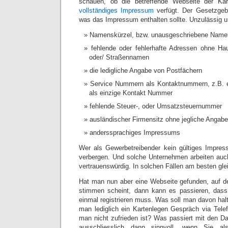
schauen, ob die betreffende Webseite der Kar
vollständiges Impressum
verfügt. Der Gesetzgebe
was das Impressum enthalten sollte. Unzulässig un
Namenskürzel, bzw. unausgeschriebene Name
fehlende oder fehlerhafte Adressen ohne Ha
oder/ Straßennamen
die ledigliche Angabe von Postfächern
Service Nummern als Kontaktnummern, z.B. 
als einzige Kontakt Nummer
fehlende Steuer-, oder Umsatzsteuernummer
ausländischer Firmensitz ohne jegliche Angab
anderssprachiges Impressums
Wer als Gewerbetreibender kein gültiges Impres
verbergen. Und solche Unternehmen arbeiten auc
vertrauenswürdig. In solchen Fällen am besten glei
Hat man nun aber eine Webseite gefunden, auf de
stimmen scheint, dann kann es passieren, dass
einmal registrieren muss. Was soll man davon h
man lediglich ein Kartenlegen Gespräch via Tele
man nicht zufrieden ist? Was passiert mit den Da
ausschliesslich dann sinnvoll, wenn Sie a