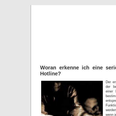
Seriöse
Tipps für Kartenleg
Woran erkenne ich eine seri
Hotline?
Der er
der be
einer 
best
entsp
Funkti
werden
wenn je