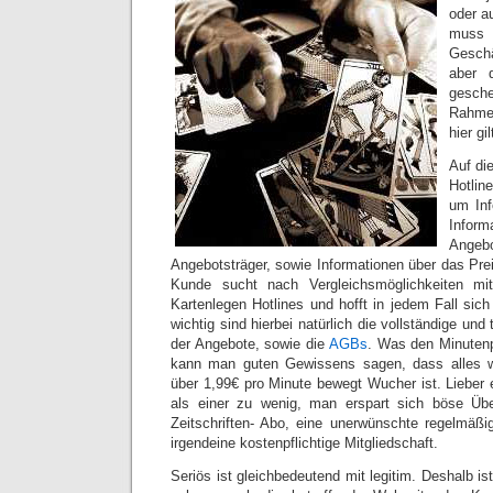
oder a
muss 
Geschä
aber 
gesch
Rahme
hier gi
Auf di
Hotlin
um In
Inform
Ange
Angebotsträger, sowie Informationen über das Prei
Kunde sucht nach Vergleichsmöglichkeiten m
Kartenlegen Hotlines und hofft in jedem Fall sic
wichtig sind hierbei natürlich die vollständige und
der Angebote, sowie die
AGBs
. Was den Minutenpr
kann man guten Gewissens sagen, dass alles w
über 1,99€ pro Minute bewegt Wucher ist. Lieber 
als einer zu wenig, man erspart sich böse Üb
Zeitschriften- Abo, eine unerwünschte regelmäßi
irgendeine kostenpflichtige Mitgliedschaft.
Seriös ist gleichbedeutend mit legitim. Deshalb ist