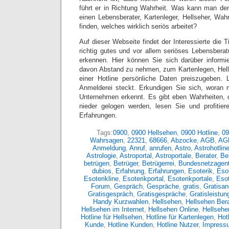
führt er in Richtung Wahrheit. Was kann man de
einen Lebensberater, Kartenleger, Hellseher, Wa
finden, welches wirklich seriös arbeitet?
Auf dieser Webseite findet der Interessierte die T
richtig gutes und vor allem seriöses Lebensbera
erkennen. Hier können Sie sich darüber informi
davon Abstand zu nehmen, zum Kartenlegen, Hel
einer Hotline persönliche Daten preiszugeben. 
Anmelderei steckt. Erkundigen Sie sich, woran 
Unternehmen erkennt. Es gibt eben Wahrheiten, 
nieder gelogen werden, lesen Sie und profitier
Erfahrungen.
Tags:
0900
,
0900 Hellsehen
,
0900 Hotline
,
09
Wahrsagen
,
22321
,
68666
,
Abzocke
,
AGB
,
AG
Anmeldung
,
Anruf
,
anrufen
,
Astro
,
Astrohotlin
Astrologie
,
Astroportal
,
Astroportale
,
Berater
,
Ber
betrügen
,
Betrüger
,
Betrügerrei
,
Bundesnetzagent
dubios
,
Erfahrung
,
Erfahrungen
,
Esoterik
,
Esot
Esoterikline
,
Esoterikportal
,
Esoterikportale
,
Eso
Forum
,
Gespräch
,
Gespräche
,
gratis
,
Gratisan
Gratisgespräch
,
Gratisgespräche
,
Gratisleistun
Handy Kurzwahlen
,
Hellsehen
,
Hellsehen Bera
Hellsehen im Internet
,
Hellsehen Online
,
Hellsehe
Hotline für Hellsehen
,
Hotline für Kartenlegen
,
Hot
Kunde
,
Hotline Kunden
,
Hotline Nutzer
,
Impress