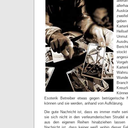
aller
allerh
Ausk
zweife
geben 
Karte
Hellse
Unmut 
Ausdru
Beric
stoc
angesi
Vorge
Karte
Wahrsa
Wunde
Branc
Kreuz
Könne
Esoterik Betreiber etwas gegen betrügerische
können und sie werden, anhand von Aufklärung.
Die gute Nachricht ist, dass es immer mehr seriö
sie sich nicht in den verleumderischen Strudel e
aus den eigenen Reihen hinabziehen lassen 
Nachricht ist, dass keiner weiß wohin dieser Fe