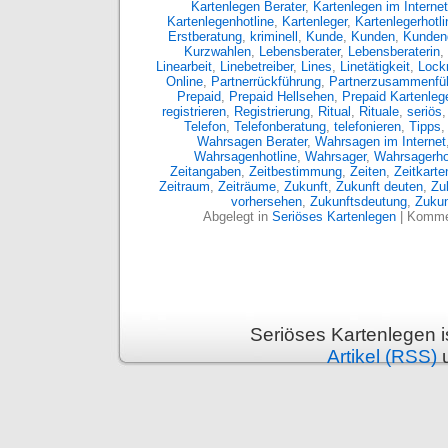
Kartenlegen Berater
,
Kartenlegen im Internet
Kartenlegenhotline
,
Kartenleger
,
Kartenlegerhotli
Erstberatung
,
kriminell
,
Kunde
,
Kunden
,
Kunden
Kurzwahlen
,
Lebensberater
,
Lebensberaterin
,
Linearbeit
,
Linebetreiber
,
Lines
,
Linetätigkeit
,
Lockm
Online
,
Partnerrückführung
,
Partnerzusammenfü
Prepaid
,
Prepaid Hellsehen
,
Prepaid Kartenleg
registrieren
,
Registrierung
,
Ritual
,
Rituale
,
seriös
Telefon
,
Telefonberatung
,
telefonieren
,
Tipps
Wahrsagen Berater
,
Wahrsagen im Internet
Wahrsagenhotline
,
Wahrsager
,
Wahrsagerho
Zeitangaben
,
Zeitbestimmung
,
Zeiten
,
Zeitkarte
Zeitraum
,
Zeiträume
,
Zukunft
,
Zukunft deuten
,
Zu
vorhersehen
,
Zukunftsdeutung
,
Zukun
Abgelegt in
Seriöses Kartenlegen
|
Kommen
Seriöses Kartenlegen 
Artikel (RSS)