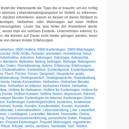
findet der Interessierte die Tipps die er braucht, um ein richtig
m seriöses Lebensberatungsangebot im Vorfeld zu erkennen.
h darüber informieren, warum es besser ist davon Abstand zu
enlegen, Hellsehen oder Wahrsagen auf einer Hotline
preiszugeben. Lesen Sie, was hinter der Anmelderei steckt.
h, woran man ein seriöses Esoterik- Unternehmen erkennt. Es
en, die können auf Dauer nicht nieder gelogen werden, lesen
Sie von diesen Insider Erfahrungen.
ellsehen
,
0900 Hotline
,
0900 Kartenlegen
,
0900 Wahrsagen
,
bzocke
,
AGB
,
AGBs
,
Anbieter
,
anmelden
,
Anmeldung
,
Anruf
,
Astrohotline
,
Astroline
,
Astrologen
,
Astrologie
,
Astroportal
,
r
,
Beraterin
,
Betreiber
,
Betrug
,
betrügen
,
Betrüger
,
Betrügerrei
,
tur
,
Daten
,
Dienstleistung
,
dubios
,
Erfahrung
,
Erfahrungen
,
r
,
Esoterikhotline
,
Esoterikline
,
Esoterikportal
,
Esoterikportale
,
ne
,
Fluch
,
Flüche
,
Forum
,
Gespräch
,
Gespräche
,
gratis
,
atisberatung
,
Gratisgespräch
,
Gratisgespräche
,
Gratisleistung
,
Handy
,
Handy Kurzwahlen
,
Hellsehen
,
Hellsehen Berater
,
line
,
Hellsehen im Internet
,
Hellsehen Online
,
Hellseher
,
tline
,
Hotline für Hellsehen
,
Hotline für Kartenlegen
,
Hotline für
ne Kunde
,
Hotline Kunden
,
Hotline Nutzer
,
Impressum
,
Internet
,
enlegen Berater
,
Kartenlegen im Internet
,
Kartenlegen Online
,
ine
,
Kartenleger
,
Kartenlegerhotline
,
kostenlos
,
kostenlose
riminell
,
Kunde
,
Kunden
,
Kundendaten
,
Kundin
,
Kurzwahl
,
sberater
,
Lebensberaterin
,
Lebensberatung
,
Line
,
Linearbeit
,
ines
,
Linetätigkeit
,
Lockmittel
,
Medium
,
Newsletter
,
Online
,
ung
,
Partnerzusammenführung
,
persönliche Daten
,
Prepaid
,
hen
,
Prepaid Kartenlegen
,
Prepaid Wahrsagen
,
registrieren
,
,
Ritual
,
Rituale
,
seriös
,
seriöses
,
Seriösität
,
Tarif
,
Telefon
,