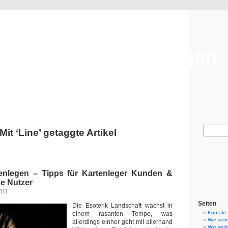
Seriöses Kartenlegen
Tipps für Kartenleger Kunden & Esoterik Hotline Nutzer
Mit ‘Line’ getaggte Artikel
enlegen – Tipps für Kartenleger Kunden &
ne Nutzer
011
Seiten
Die Esoterik Landschaft wächst in
Kontakt
einem rasanten Tempo, was
Wie seri
allerdings einher geht mit allerhand
Wie seri