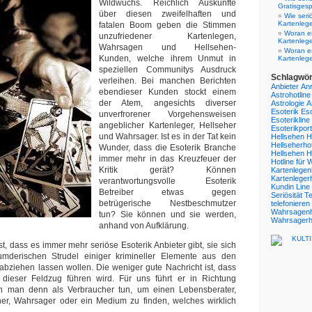
Wildwuchs. Reichlich Auskünfte
Gratisgesp
über diesen zweifelhaften und
Wie seri
Kartenleg
fatalen Boom geben die Stimmen
Woran er
unzufriedener Kartenlegen,
Kartenlege
Wahrsagen und Hellsehen-
Woran er
Kunden, welche ihrem Unmut in
Kartenleg
speziellen Communitys Ausdruck
Schlagwör
verleihen. Bei manchen Berichten
Anbieter
Anr
ebendieser Kunden stockt einem
Astrohotline
der Atem, angesichts diverser
Astrologie
A
Esoterik
Eso
unverfrorener Vorgehensweisen
Esoterikline
angeblicher Kartenleger, Hellseher
Esoterikport
und Wahrsager. Ist es in der Tat kein
Hellsehen
H
Hellseherhot
Wunder, dass die Esoterik Branche
Hellsehen
H
immer mehr in das Kreuzfeuer der
Hotline für
Kritik gerät? Können
Kartenlegen
Kartenlegerh
verantwortungsvolle Esoterik
Kundin
Line
Betreiber etwas gegen
Seriösität
Te
betrügerische Nestbeschmutzer
telefonieren
Wahrsagenh
tun? Sie können und sie werden,
Wahrsagerho
anhand von Aufklärung.
st, dass es immer mehr seriöse Esoterik Anbieter gibt, sie sich
umderischen Strudel einiger krimineller Elemente aus den
bziehen lassen wollen. Die weniger gute Nachricht ist, dass
dieser Feldzug führen wird. Für uns führt er in Richtung
n man denn als Verbraucher tun, um einen Lebensberater,
eher, Wahrsager oder ein Medium zu finden, welches wirklich