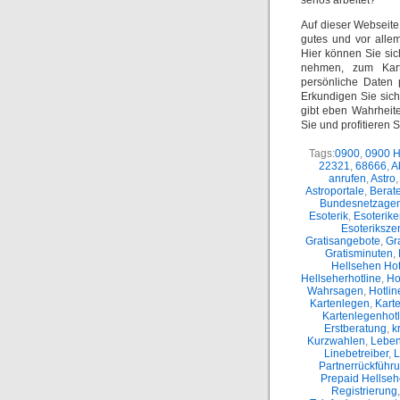
seriös arbeitet?
Auf dieser Webseite 
gutes und vor alle
Hier können Sie sic
nehmen, zum Kart
persönliche Daten 
Erkundigen Sie sic
gibt eben Wahrheit
Sie und profitieren 
Tags:
0900
,
0900 H
22321
,
68666
,
A
anrufen
,
Astro
,
Astroportale
,
Berate
Bundesnetzagen
Esoterik
,
Esoterike
Esoteriksze
Gratisangebote
,
Gr
Gratisminuten
,
Hellsehen Hot
Hellseherhotline
,
Ho
Wahrsagen
,
Hotli
Kartenlegen
,
Kart
Kartenlegenhotl
Erstberatung
,
k
Kurzwahlen
,
Leben
Linebetreiber
,
L
Partnerrückführ
Prepaid Hellse
Registrierung