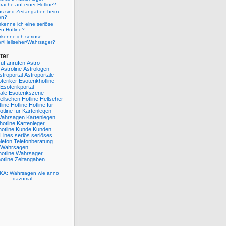
räche auf einer Hotline?
ös sind Zeitangaben beim
en?
kenne ich eine seriöse
n Hotline?
kenne ich seriöse
er/Hellseher/Wahrsager?
ter
uf
anrufen
Astro
Astroline
Astrologen
stroportal
Astroportale
teriker
Esoterikhotline
Esoterikportal
ale
Esoterikszene
ellsehen Hotline
Hellseher
line
Hotline
Hotline für
otline für Kartenlegen
 Wahrsagen
Kartenlegen
hotline
Kartenleger
otline
Kunde
Kunden
Lines
seriös
seriöses
lefon
Telefonberatung
Wahrsagen
otline
Wahrsager
tline
Zeitangaben