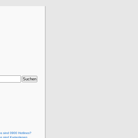
ös sind 0900 Hotlines?
ös sind Kartenlegen