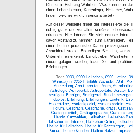
führt er in Richtung Wahrheit. Was kann man de
einen Lebensberater, Kartenleger, Hellseher, Wa
finden, welches wirklich seriös arbeitet?
Auf dieser Webseite findet der Interessierte die T
richtig gutes und vor allem seriöses Lebensbera
erkennen. Hier können Sie sich darüber informi
davon Abstand zu nehmen, zum Kartenlegen, Hel
einer Hotline persönliche Daten preiszugeben. 
Anmelderei steckt. Erkundigen Sie sich, woran 
Unternehmen erkennt. Es gibt eben Wahrheiten, 
nieder gelogen werden, lesen Sie und profitier
Erfahrungen.
Tags:
0900
,
0900 Hellsehen
,
0900 Hotline
,
09
Wahrsagen
,
22321
,
68666
,
Abzocke
,
AGB
,
AG
Anmeldung
,
Anruf
,
anrufen
,
Astro
,
Astrohotlin
Astrologie
,
Astroportal
,
Astroportale
,
Berater
,
Ber
betrügen
,
Betrüger
,
Betrügerrei
,
Bundesnetzagent
dubios
,
Erfahrung
,
Erfahrungen
,
Esoterik
,
Esot
Esoterikline
,
Esoterikportal
,
Esoterikportale
,
Eso
Forum
,
Gespräch
,
Gespräche
,
gratis
,
Gratisan
Gratisgespräch
,
Gratisgespräche
,
Gratisleistun
Handy Kurzwahlen
,
Hellsehen
,
Hellsehen Bera
Hellsehen im Internet
,
Hellsehen Online
,
Hellsehe
Hotline für Hellsehen
,
Hotline für Kartenlegen
,
Hot
Kunde
,
Hotline Kunden
,
Hotline Nutzer
,
Impress