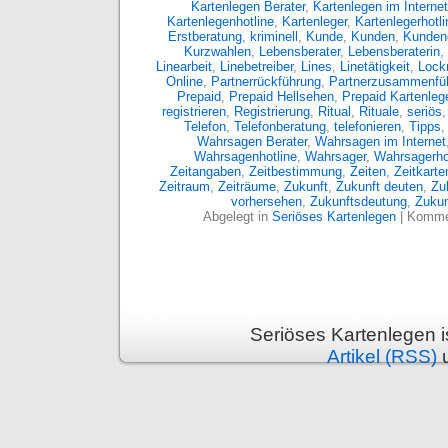
Kartenlegen Berater
,
Kartenlegen im Internet
Kartenlegenhotline
,
Kartenleger
,
Kartenlegerhotli
Erstberatung
,
kriminell
,
Kunde
,
Kunden
,
Kunden
Kurzwahlen
,
Lebensberater
,
Lebensberaterin
,
Linearbeit
,
Linebetreiber
,
Lines
,
Linetätigkeit
,
Lockm
Online
,
Partnerrückführung
,
Partnerzusammenfü
Prepaid
,
Prepaid Hellsehen
,
Prepaid Kartenleg
registrieren
,
Registrierung
,
Ritual
,
Rituale
,
seriös
Telefon
,
Telefonberatung
,
telefonieren
,
Tipps
Wahrsagen Berater
,
Wahrsagen im Internet
Wahrsagenhotline
,
Wahrsager
,
Wahrsagerho
Zeitangaben
,
Zeitbestimmung
,
Zeiten
,
Zeitkarte
Zeitraum
,
Zeiträume
,
Zukunft
,
Zukunft deuten
,
Zu
vorhersehen
,
Zukunftsdeutung
,
Zukun
Abgelegt in
Seriöses Kartenlegen
|
Kommen
Seriöses Kartenlegen 
Artikel (RSS)