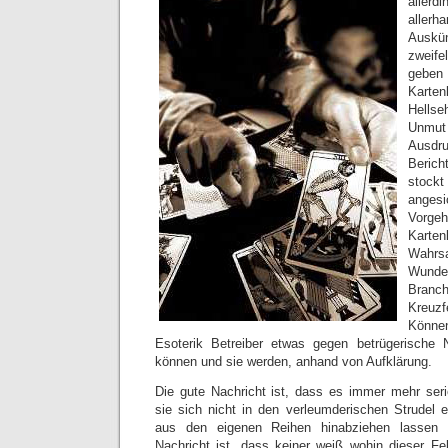
aller
allerh
Ausk
zweife
geben 
Karte
Hellse
Unmut 
Ausdru
Beric
stoc
angesi
Vorge
Karte
Wahrsa
Wunde
Branc
Kreuz
Könne
Esoterik Betreiber etwas gegen betrügerische
können und sie werden, anhand von Aufklärung.
Die gute Nachricht ist, dass es immer mehr seriö
sie sich nicht in den verleumderischen Strudel e
aus den eigenen Reihen hinabziehen lassen 
Nachricht ist, dass keiner weiß wohin dieser Fe