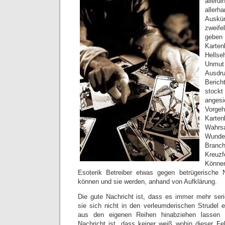
aller
allerh
Ausk
zweife
geben 
Karte
Hellse
Unmut 
Ausdru
Beric
stoc
angesi
Vorge
Karte
Wahrsa
Wunde
Branc
Kreuz
Könne
Esoterik Betreiber etwas gegen betrügerische
können und sie werden, anhand von Aufklärung.
Die gute Nachricht ist, dass es immer mehr seriö
sie sich nicht in den verleumderischen Strudel e
aus den eigenen Reihen hinabziehen lassen 
Nachricht ist, dass keiner weiß wohin dieser Fe