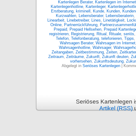
Kartenlegen Berater
,
Kartenlegen im Internet
Kartenlegenhotline
,
Kartenleger
,
Kartenlegerhotli
Erstberatung
,
kriminell
,
Kunde
,
Kunden
,
Kunden
Kurzwahlen
,
Lebensberater
,
Lebensberaterin
,
Linearbeit
,
Linebetreiber
,
Lines
,
Linetätigkeit
,
Lockm
Online
,
Partnerrückführung
,
Partnerzusammenfü
Prepaid
,
Prepaid Hellsehen
,
Prepaid Kartenleg
registrieren
,
Registrierung
,
Ritual
,
Rituale
,
seriös
Telefon
,
Telefonberatung
,
telefonieren
,
Tipps
Wahrsagen Berater
,
Wahrsagen im Internet
Wahrsagenhotline
,
Wahrsager
,
Wahrsagerho
Zeitangaben
,
Zeitbestimmung
,
Zeiten
,
Zeitkarte
Zeitraum
,
Zeiträume
,
Zukunft
,
Zukunft deuten
,
Zu
vorhersehen
,
Zukunftsdeutung
,
Zukun
Abgelegt in
Seriöses Kartenlegen
|
Kommen
Seriöses Kartenlegen 
Artikel (RSS)