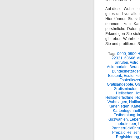
seriös arbeitet?
Auf dieser Webseite 
gutes und vor alle
Hier können Sie sic
nehmen, zum Kart
persönliche Daten 
Erkundigen Sie sic
gibt eben Wahrheit
Sie und profitieren 
Tags:
0900
,
0900 H
22321
,
68666
,
A
anrufen
,
Astro
,
Astroportale
,
Berate
Bundesnetzagen
Esoterik
,
Esoterike
Esoteriksze
Gratisangebote
,
Gr
Gratisminuten
,
Hellsehen Hot
Hellseherhotline
,
Ho
Wahrsagen
,
Hotli
Kartenlegen
,
Kart
Kartenlegenhotl
Erstberatung
,
k
Kurzwahlen
,
Leben
Linebetreiber
,
L
Partnerrückführ
Prepaid Hellse
Registrierung