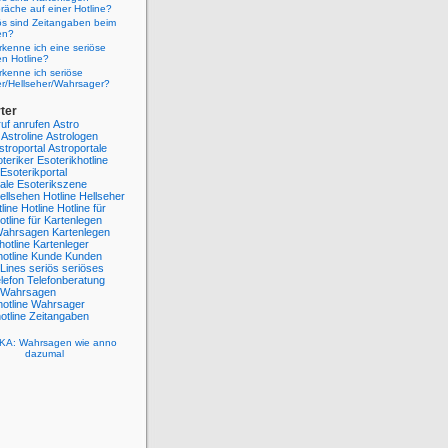
räche auf einer Hotline?
ös sind Zeitangaben beim
en?
kenne ich eine seriöse
n Hotline?
kenne ich seriöse
er/Hellseher/Wahrsager?
ter
uf
anrufen
Astro
Astroline
Astrologen
stroportal
Astroportale
teriker
Esoterikhotline
Esoterikportal
ale
Esoterikszene
ellsehen Hotline
Hellseher
line
Hotline
Hotline für
otline für Kartenlegen
 Wahrsagen
Kartenlegen
hotline
Kartenleger
otline
Kunde
Kunden
Lines
seriös
seriöses
lefon
Telefonberatung
Wahrsagen
otline
Wahrsager
tline
Zeitangaben