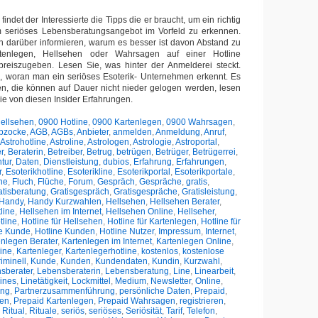
findet der Interessierte die Tipps die er braucht, um ein richtig
m seriöses Lebensberatungsangebot im Vorfeld zu erkennen.
h darüber informieren, warum es besser ist davon Abstand zu
enlegen, Hellsehen oder Wahrsagen auf einer Hotline
preiszugeben. Lesen Sie, was hinter der Anmelderei steckt.
h, woran man ein seriöses Esoterik- Unternehmen erkennt. Es
en, die können auf Dauer nicht nieder gelogen werden, lesen
Sie von diesen Insider Erfahrungen.
ellsehen
,
0900 Hotline
,
0900 Kartenlegen
,
0900 Wahrsagen
,
bzocke
,
AGB
,
AGBs
,
Anbieter
,
anmelden
,
Anmeldung
,
Anruf
,
Astrohotline
,
Astroline
,
Astrologen
,
Astrologie
,
Astroportal
,
r
,
Beraterin
,
Betreiber
,
Betrug
,
betrügen
,
Betrüger
,
Betrügerrei
,
tur
,
Daten
,
Dienstleistung
,
dubios
,
Erfahrung
,
Erfahrungen
,
r
,
Esoterikhotline
,
Esoterikline
,
Esoterikportal
,
Esoterikportale
,
ne
,
Fluch
,
Flüche
,
Forum
,
Gespräch
,
Gespräche
,
gratis
,
atisberatung
,
Gratisgespräch
,
Gratisgespräche
,
Gratisleistung
,
Handy
,
Handy Kurzwahlen
,
Hellsehen
,
Hellsehen Berater
,
line
,
Hellsehen im Internet
,
Hellsehen Online
,
Hellseher
,
tline
,
Hotline für Hellsehen
,
Hotline für Kartenlegen
,
Hotline für
ne Kunde
,
Hotline Kunden
,
Hotline Nutzer
,
Impressum
,
Internet
,
enlegen Berater
,
Kartenlegen im Internet
,
Kartenlegen Online
,
ine
,
Kartenleger
,
Kartenlegerhotline
,
kostenlos
,
kostenlose
riminell
,
Kunde
,
Kunden
,
Kundendaten
,
Kundin
,
Kurzwahl
,
sberater
,
Lebensberaterin
,
Lebensberatung
,
Line
,
Linearbeit
,
ines
,
Linetätigkeit
,
Lockmittel
,
Medium
,
Newsletter
,
Online
,
ung
,
Partnerzusammenführung
,
persönliche Daten
,
Prepaid
,
hen
,
Prepaid Kartenlegen
,
Prepaid Wahrsagen
,
registrieren
,
,
Ritual
,
Rituale
,
seriös
,
seriöses
,
Seriösität
,
Tarif
,
Telefon
,