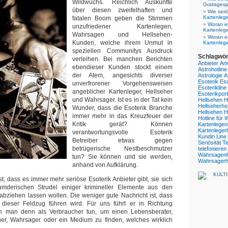
Wildwuchs. Reichlich Auskünfte
Gratisgesp
über diesen zweifelhaften und
Wie seri
Kartenleg
fatalen Boom geben die Stimmen
Woran er
unzufriedener Kartenlegen,
Kartenlege
Wahrsagen und Hellsehen-
Woran er
Kunden, welche ihrem Unmut in
Kartenleg
speziellen Communitys Ausdruck
Schlagwör
verleihen. Bei manchen Berichten
Anbieter
Anr
ebendieser Kunden stockt einem
Astrohotline
der Atem, angesichts diverser
Astrologie
A
Esoterik
Eso
unverfrorener Vorgehensweisen
Esoterikline
angeblicher Kartenleger, Hellseher
Esoterikport
und Wahrsager. Ist es in der Tat kein
Hellsehen
H
Hellseherhot
Wunder, dass die Esoterik Branche
Hellsehen
H
immer mehr in das Kreuzfeuer der
Hotline für
Kritik gerät? Können
Kartenlegen
Kartenlegerh
verantwortungsvolle Esoterik
Kundin
Line
Betreiber etwas gegen
Seriösität
Te
betrügerische Nestbeschmutzer
telefonieren
Wahrsagenh
tun? Sie können und sie werden,
Wahrsagerho
anhand von Aufklärung.
st, dass es immer mehr seriöse Esoterik Anbieter gibt, sie sich
umderischen Strudel einiger krimineller Elemente aus den
bziehen lassen wollen. Die weniger gute Nachricht ist, dass
dieser Feldzug führen wird. Für uns führt er in Richtung
n man denn als Verbraucher tun, um einen Lebensberater,
eher, Wahrsager oder ein Medium zu finden, welches wirklich