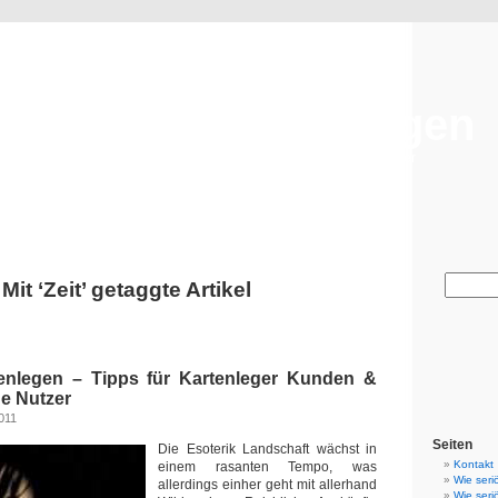
Seriöses Kartenlegen
Tipps für Kartenleger Kunden & Esoterik Hotline Nutzer
Mit ‘Zeit’ getaggte Artikel
enlegen – Tipps für Kartenleger Kunden &
ne Nutzer
011
Seiten
Die Esoterik Landschaft wächst in
Kontakt
einem rasanten Tempo, was
Wie seri
allerdings einher geht mit allerhand
Wie seri