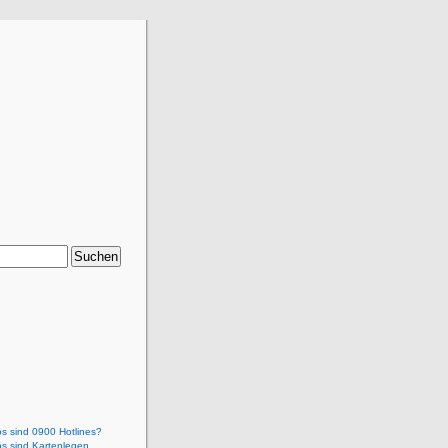
ös sind 0900 Hotlines?
ös sind Kartenlegen