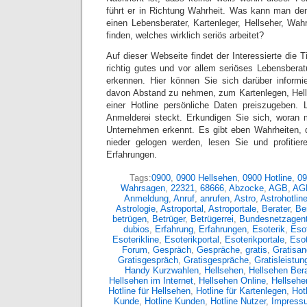
führt er in Richtung Wahrheit. Was kann man de
einen Lebensberater, Kartenleger, Hellseher, Wa
finden, welches wirklich seriös arbeitet?
Auf dieser Webseite findet der Interessierte die T
richtig gutes und vor allem seriöses Lebensbera
erkennen. Hier können Sie sich darüber informi
davon Abstand zu nehmen, zum Kartenlegen, Hel
einer Hotline persönliche Daten preiszugeben. 
Anmelderei steckt. Erkundigen Sie sich, woran 
Unternehmen erkennt. Es gibt eben Wahrheiten, 
nieder gelogen werden, lesen Sie und profitier
Erfahrungen.
Tags:
0900
,
0900 Hellsehen
,
0900 Hotline
,
09
Wahrsagen
,
22321
,
68666
,
Abzocke
,
AGB
,
AG
Anmeldung
,
Anruf
,
anrufen
,
Astro
,
Astrohotlin
Astrologie
,
Astroportal
,
Astroportale
,
Berater
,
Ber
betrügen
,
Betrüger
,
Betrügerrei
,
Bundesnetzagent
dubios
,
Erfahrung
,
Erfahrungen
,
Esoterik
,
Esot
Esoterikline
,
Esoterikportal
,
Esoterikportale
,
Eso
Forum
,
Gespräch
,
Gespräche
,
gratis
,
Gratisan
Gratisgespräch
,
Gratisgespräche
,
Gratisleistun
Handy Kurzwahlen
,
Hellsehen
,
Hellsehen Bera
Hellsehen im Internet
,
Hellsehen Online
,
Hellsehe
Hotline für Hellsehen
,
Hotline für Kartenlegen
,
Hot
Kunde
,
Hotline Kunden
,
Hotline Nutzer
,
Impress