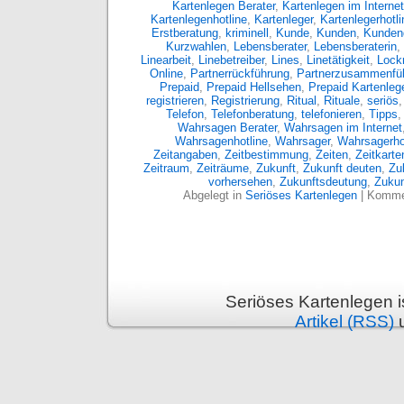
Kartenlegen Berater
,
Kartenlegen im Internet
Kartenlegenhotline
,
Kartenleger
,
Kartenlegerhotli
Erstberatung
,
kriminell
,
Kunde
,
Kunden
,
Kunden
Kurzwahlen
,
Lebensberater
,
Lebensberaterin
,
Linearbeit
,
Linebetreiber
,
Lines
,
Linetätigkeit
,
Lockm
Online
,
Partnerrückführung
,
Partnerzusammenfü
Prepaid
,
Prepaid Hellsehen
,
Prepaid Kartenleg
registrieren
,
Registrierung
,
Ritual
,
Rituale
,
seriös
Telefon
,
Telefonberatung
,
telefonieren
,
Tipps
Wahrsagen Berater
,
Wahrsagen im Internet
Wahrsagenhotline
,
Wahrsager
,
Wahrsagerho
Zeitangaben
,
Zeitbestimmung
,
Zeiten
,
Zeitkarte
Zeitraum
,
Zeiträume
,
Zukunft
,
Zukunft deuten
,
Zu
vorhersehen
,
Zukunftsdeutung
,
Zukun
Abgelegt in
Seriöses Kartenlegen
|
Kommen
Seriöses Kartenlegen 
Artikel (RSS)