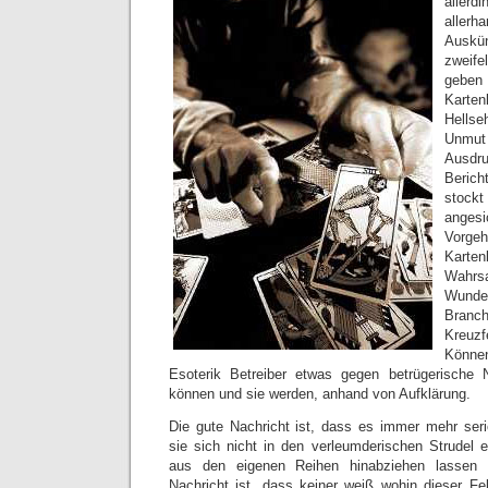
aller
allerh
Ausk
zweife
geben 
Karte
Hellse
Unmut 
Ausdru
Beric
stoc
angesi
Vorge
Karte
Wahrsa
Wunde
Branc
Kreuz
Könne
Esoterik Betreiber etwas gegen betrügerische
können und sie werden, anhand von Aufklärung.
Die gute Nachricht ist, dass es immer mehr seriö
sie sich nicht in den verleumderischen Strudel e
aus den eigenen Reihen hinabziehen lassen 
Nachricht ist, dass keiner weiß wohin dieser Fe