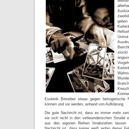
aller
allerh
Ausk
zweife
geben 
Karte
Hellse
Unmut 
Ausdru
Beric
stoc
angesi
Vorge
Karte
Wahrsa
Wunde
Branc
Kreuz
Könne
Esoterik Betreiber etwas gegen betrügerische
können und sie werden, anhand von Aufklärung.
Die gute Nachricht ist, dass es immer mehr seriö
sie sich nicht in den verleumderischen Strudel e
aus den eigenen Reihen hinabziehen lassen 
Nachricht ist, dass keiner weiß wohin dieser Fe