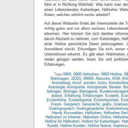
führt er in Richtung Wahrheit. Was kann man de
einen Lebensberater, Kartenleger, Hellseher, Wa
finden, welches wirklich seriös arbeitet?
Auf dieser Webseite findet der Interessierte die T
richtig gutes und vor allem seriöses Lebensbera
erkennen. Hier können Sie sich darüber informi
davon Abstand zu nehmen, zum Kartenlegen, Hel
einer Hotline persönliche Daten preiszugeben. 
Anmelderei steckt. Erkundigen Sie sich, woran 
Unternehmen erkennt. Es gibt eben Wahrheiten, 
nieder gelogen werden, lesen Sie und profitier
Erfahrungen.
Tags:
0900
,
0900 Hellsehen
,
0900 Hotline
,
09
Wahrsagen
,
22321
,
68666
,
Abzocke
,
AGB
,
AG
Anmeldung
,
Anruf
,
anrufen
,
Astro
,
Astrohotlin
Astrologie
,
Astroportal
,
Astroportale
,
Berater
,
Ber
betrügen
,
Betrüger
,
Betrügerrei
,
Bundesnetzagent
dubios
,
Erfahrung
,
Erfahrungen
,
Esoterik
,
Esot
Esoterikline
,
Esoterikportal
,
Esoterikportale
,
Eso
Forum
,
Gespräch
,
Gespräche
,
gratis
,
Gratisan
Gratisgespräch
,
Gratisgespräche
,
Gratisleistun
Handy Kurzwahlen
,
Hellsehen
,
Hellsehen Bera
Hellsehen im Internet
,
Hellsehen Online
,
Hellsehe
Hotline für Hellsehen
,
Hotline für Kartenlegen
,
Hot
Kunde
,
Hotline Kunden
,
Hotline Nutzer
,
Impress