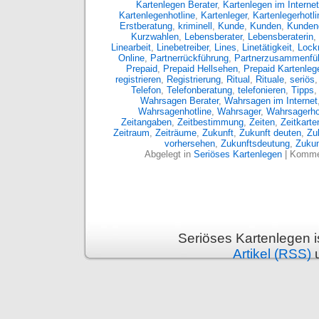
Kartenlegen Berater
,
Kartenlegen im Internet
Kartenlegenhotline
,
Kartenleger
,
Kartenlegerhotli
Erstberatung
,
kriminell
,
Kunde
,
Kunden
,
Kunden
Kurzwahlen
,
Lebensberater
,
Lebensberaterin
,
Linearbeit
,
Linebetreiber
,
Lines
,
Linetätigkeit
,
Lockm
Online
,
Partnerrückführung
,
Partnerzusammenfü
Prepaid
,
Prepaid Hellsehen
,
Prepaid Kartenleg
registrieren
,
Registrierung
,
Ritual
,
Rituale
,
seriös
Telefon
,
Telefonberatung
,
telefonieren
,
Tipps
Wahrsagen Berater
,
Wahrsagen im Internet
Wahrsagenhotline
,
Wahrsager
,
Wahrsagerho
Zeitangaben
,
Zeitbestimmung
,
Zeiten
,
Zeitkarte
Zeitraum
,
Zeiträume
,
Zukunft
,
Zukunft deuten
,
Zu
vorhersehen
,
Zukunftsdeutung
,
Zukun
Abgelegt in
Seriöses Kartenlegen
|
Kommen
Seriöses Kartenlegen 
Artikel (RSS)