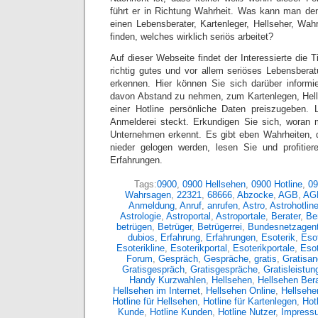
führt er in Richtung Wahrheit. Was kann man de
einen Lebensberater, Kartenleger, Hellseher, Wa
finden, welches wirklich seriös arbeitet?
Auf dieser Webseite findet der Interessierte die T
richtig gutes und vor allem seriöses Lebensbera
erkennen. Hier können Sie sich darüber informi
davon Abstand zu nehmen, zum Kartenlegen, Hel
einer Hotline persönliche Daten preiszugeben. 
Anmelderei steckt. Erkundigen Sie sich, woran 
Unternehmen erkennt. Es gibt eben Wahrheiten, 
nieder gelogen werden, lesen Sie und profitier
Erfahrungen.
Tags:
0900
,
0900 Hellsehen
,
0900 Hotline
,
09
Wahrsagen
,
22321
,
68666
,
Abzocke
,
AGB
,
AG
Anmeldung
,
Anruf
,
anrufen
,
Astro
,
Astrohotlin
Astrologie
,
Astroportal
,
Astroportale
,
Berater
,
Ber
betrügen
,
Betrüger
,
Betrügerrei
,
Bundesnetzagent
dubios
,
Erfahrung
,
Erfahrungen
,
Esoterik
,
Esot
Esoterikline
,
Esoterikportal
,
Esoterikportale
,
Eso
Forum
,
Gespräch
,
Gespräche
,
gratis
,
Gratisan
Gratisgespräch
,
Gratisgespräche
,
Gratisleistun
Handy Kurzwahlen
,
Hellsehen
,
Hellsehen Bera
Hellsehen im Internet
,
Hellsehen Online
,
Hellsehe
Hotline für Hellsehen
,
Hotline für Kartenlegen
,
Hot
Kunde
,
Hotline Kunden
,
Hotline Nutzer
,
Impress