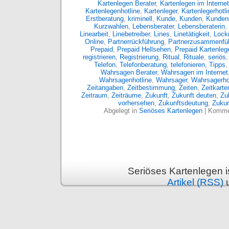
Kartenlegen Berater
,
Kartenlegen im Internet
Kartenlegenhotline
,
Kartenleger
,
Kartenlegerhotli
Erstberatung
,
kriminell
,
Kunde
,
Kunden
,
Kunden
Kurzwahlen
,
Lebensberater
,
Lebensberaterin
,
Linearbeit
,
Linebetreiber
,
Lines
,
Linetätigkeit
,
Lockm
Online
,
Partnerrückführung
,
Partnerzusammenfü
Prepaid
,
Prepaid Hellsehen
,
Prepaid Kartenleg
registrieren
,
Registrierung
,
Ritual
,
Rituale
,
seriös
Telefon
,
Telefonberatung
,
telefonieren
,
Tipps
Wahrsagen Berater
,
Wahrsagen im Internet
Wahrsagenhotline
,
Wahrsager
,
Wahrsagerho
Zeitangaben
,
Zeitbestimmung
,
Zeiten
,
Zeitkarte
Zeitraum
,
Zeiträume
,
Zukunft
,
Zukunft deuten
,
Zu
vorhersehen
,
Zukunftsdeutung
,
Zukun
Abgelegt in
Seriöses Kartenlegen
|
Kommen
Seriöses Kartenlegen 
Artikel (RSS)