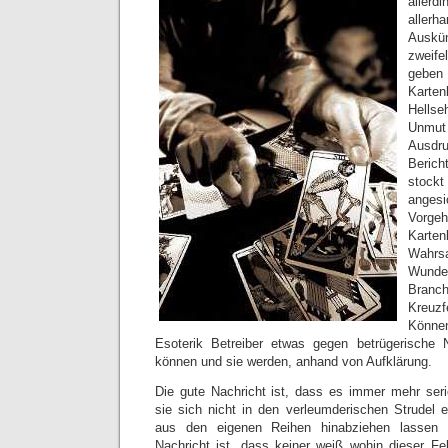
aller
allerh
Ausk
zweife
geben 
Karte
Hellse
Unmut 
Ausdru
Beric
stoc
angesi
Vorge
Karte
Wahrsa
Wunde
Branc
Kreuz
Könne
Esoterik Betreiber etwas gegen betrügerische
können und sie werden, anhand von Aufklärung.
Die gute Nachricht ist, dass es immer mehr seriö
sie sich nicht in den verleumderischen Strudel e
aus den eigenen Reihen hinabziehen lassen 
Nachricht ist, dass keiner weiß wohin dieser Fe