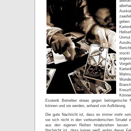
aller
allerh
Ausk
zweife
geben 
Karte
Hellse
Unmut 
Ausdru
Beric
stoc
angesi
Vorge
Karte
Wahrsa
Wunde
Branc
Kreuz
Könne
Esoterik Betreiber etwas gegen betrügerische
können und sie werden, anhand von Aufklärung.
Die gute Nachricht ist, dass es immer mehr seriö
sie sich nicht in den verleumderischen Strudel e
aus den eigenen Reihen hinabziehen lassen 
Nachricht ist, dass keiner weiß wohin dieser Fe