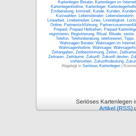
Kartenlegen Berater
,
Kartenlegen im Internet
Kartenlegenhotline
,
Kartenleger
,
Kartenlegerhotli
Erstberatung
,
kriminell
,
Kunde
,
Kunden
,
Kunden
Kurzwahlen
,
Lebensberater
,
Lebensberaterin
,
Linearbeit
,
Linebetreiber
,
Lines
,
Linetätigkeit
,
Lockm
Online
,
Partnerrückführung
,
Partnerzusammenfü
Prepaid
,
Prepaid Hellsehen
,
Prepaid Kartenleg
registrieren
,
Registrierung
,
Ritual
,
Rituale
,
seriös
Telefon
,
Telefonberatung
,
telefonieren
,
Tipps
Wahrsagen Berater
,
Wahrsagen im Internet
Wahrsagenhotline
,
Wahrsager
,
Wahrsagerho
Zeitangaben
,
Zeitbestimmung
,
Zeiten
,
Zeitkarte
Zeitraum
,
Zeiträume
,
Zukunft
,
Zukunft deuten
,
Zu
vorhersehen
,
Zukunftsdeutung
,
Zukun
Abgelegt in
Seriöses Kartenlegen
|
Kommen
Seriöses Kartenlegen 
Artikel (RSS)