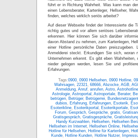
führt er in Richtung Wahrheit. Was kann man de
einen Lebensberater, Kartenleger, Hellseher, Wa
finden, welches wirklich seriös arbeitet?
Auf dieser Webseite findet der Interessierte die T
richtig gutes und vor allem seriöses Lebensbera
erkennen. Hier können Sie sich darüber informi
davon Abstand zu nehmen, zum Kartenlegen, Hel
einer Hotline persönliche Daten preiszugeben. 
Anmelderei steckt. Erkundigen Sie sich, woran 
Unternehmen erkennt. Es gibt eben Wahrheiten, 
nieder gelogen werden, lesen Sie und profitier
Erfahrungen.
Tags:
0900
,
0900 Hellsehen
,
0900 Hotline
,
09
Wahrsagen
,
22321
,
68666
,
Abzocke
,
AGB
,
AG
Anmeldung
,
Anruf
,
anrufen
,
Astro
,
Astrohotlin
Astrologie
,
Astroportal
,
Astroportale
,
Berater
,
Ber
betrügen
,
Betrüger
,
Betrügerrei
,
Bundesnetzagent
dubios
,
Erfahrung
,
Erfahrungen
,
Esoterik
,
Esot
Esoterikline
,
Esoterikportal
,
Esoterikportale
,
Eso
Forum
,
Gespräch
,
Gespräche
,
gratis
,
Gratisan
Gratisgespräch
,
Gratisgespräche
,
Gratisleistun
Handy Kurzwahlen
,
Hellsehen
,
Hellsehen Bera
Hellsehen im Internet
,
Hellsehen Online
,
Hellsehe
Hotline für Hellsehen
,
Hotline für Kartenlegen
,
Hot
Kunde
,
Hotline Kunden
,
Hotline Nutzer
,
Impress