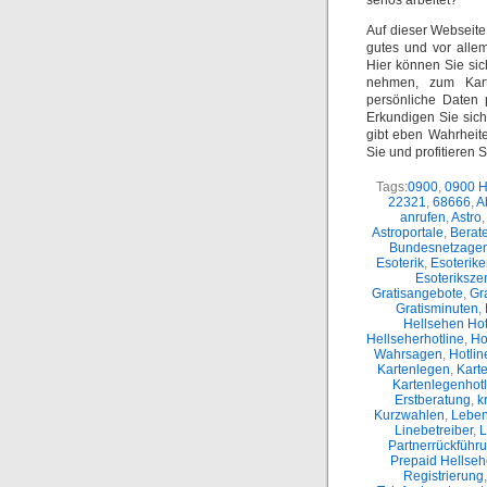
seriös arbeitet?
Auf dieser Webseite 
gutes und vor alle
Hier können Sie sic
nehmen, zum Kart
persönliche Daten 
Erkundigen Sie sic
gibt eben Wahrheit
Sie und profitieren 
Tags:
0900
,
0900 H
22321
,
68666
,
A
anrufen
,
Astro
,
Astroportale
,
Berate
Bundesnetzagen
Esoterik
,
Esoterike
Esoteriksze
Gratisangebote
,
Gr
Gratisminuten
,
Hellsehen Hot
Hellseherhotline
,
Ho
Wahrsagen
,
Hotli
Kartenlegen
,
Kart
Kartenlegenhotl
Erstberatung
,
k
Kurzwahlen
,
Leben
Linebetreiber
,
L
Partnerrückführ
Prepaid Hellse
Registrierung