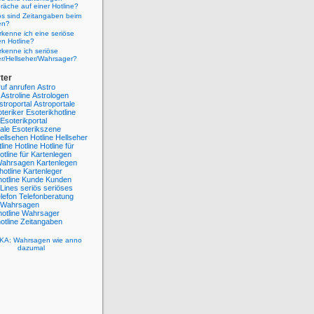
räche auf einer Hotline?
ös sind Zeitangaben beim
en?
kenne ich eine seriöse
n Hotline?
kenne ich seriöse
er/Hellseher/Wahrsager?
ter
uf
anrufen
Astro
Astroline
Astrologen
stroportal
Astroportale
teriker
Esoterikhotline
Esoterikportal
ale
Esoterikszene
ellsehen Hotline
Hellseher
line
Hotline
Hotline für
otline für Kartenlegen
 Wahrsagen
Kartenlegen
hotline
Kartenleger
otline
Kunde
Kunden
Lines
seriös
seriöses
lefon
Telefonberatung
Wahrsagen
otline
Wahrsager
tline
Zeitangaben