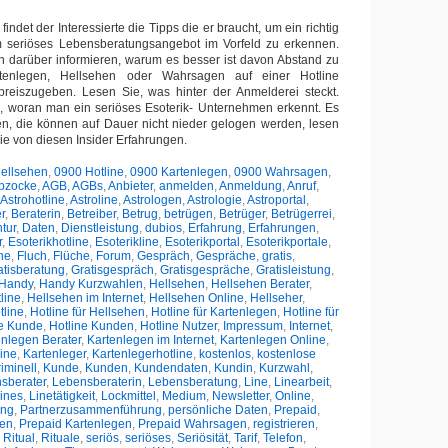
findet der Interessierte die Tipps die er braucht, um ein richtig
m seriöses Lebensberatungsangebot im Vorfeld zu erkennen.
h darüber informieren, warum es besser ist davon Abstand zu
enlegen, Hellsehen oder Wahrsagen auf einer Hotline
preiszugeben. Lesen Sie, was hinter der Anmelderei steckt.
h, woran man ein seriöses Esoterik- Unternehmen erkennt. Es
en, die können auf Dauer nicht nieder gelogen werden, lesen
Sie von diesen Insider Erfahrungen.
ellsehen
,
0900 Hotline
,
0900 Kartenlegen
,
0900 Wahrsagen
,
bzocke
,
AGB
,
AGBs
,
Anbieter
,
anmelden
,
Anmeldung
,
Anruf
,
Astrohotline
,
Astroline
,
Astrologen
,
Astrologie
,
Astroportal
,
r
,
Beraterin
,
Betreiber
,
Betrug
,
betrügen
,
Betrüger
,
Betrügerrei
,
tur
,
Daten
,
Dienstleistung
,
dubios
,
Erfahrung
,
Erfahrungen
,
r
,
Esoterikhotline
,
Esoterikline
,
Esoterikportal
,
Esoterikportale
,
ne
,
Fluch
,
Flüche
,
Forum
,
Gespräch
,
Gespräche
,
gratis
,
atisberatung
,
Gratisgespräch
,
Gratisgespräche
,
Gratisleistung
,
Handy
,
Handy Kurzwahlen
,
Hellsehen
,
Hellsehen Berater
,
line
,
Hellsehen im Internet
,
Hellsehen Online
,
Hellseher
,
tline
,
Hotline für Hellsehen
,
Hotline für Kartenlegen
,
Hotline für
ne Kunde
,
Hotline Kunden
,
Hotline Nutzer
,
Impressum
,
Internet
,
enlegen Berater
,
Kartenlegen im Internet
,
Kartenlegen Online
,
ine
,
Kartenleger
,
Kartenlegerhotline
,
kostenlos
,
kostenlose
riminell
,
Kunde
,
Kunden
,
Kundendaten
,
Kundin
,
Kurzwahl
,
sberater
,
Lebensberaterin
,
Lebensberatung
,
Line
,
Linearbeit
,
ines
,
Linetätigkeit
,
Lockmittel
,
Medium
,
Newsletter
,
Online
,
ung
,
Partnerzusammenführung
,
persönliche Daten
,
Prepaid
,
hen
,
Prepaid Kartenlegen
,
Prepaid Wahrsagen
,
registrieren
,
,
Ritual
,
Rituale
,
seriös
,
seriöses
,
Seriösität
,
Tarif
,
Telefon
,