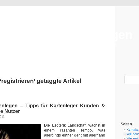
Seriöses Kartenlegen
Tipps für Kartenleger Kunden & Esoterik Hotline Nutzer
 ‘registrieren’ getaggte Artikel
enlegen – Tipps für Kartenleger Kunden &
ne Nutzer
011
Seiten
Die Esoterik Landschaft wächst in
Kontakt
einem rasanten Tempo, was
Wie seri
allerdings einher geht mit allerhand
Wie seri