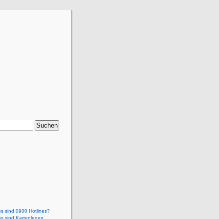
ös sind 0900 Hotlines?
ös sind Kartenlegen