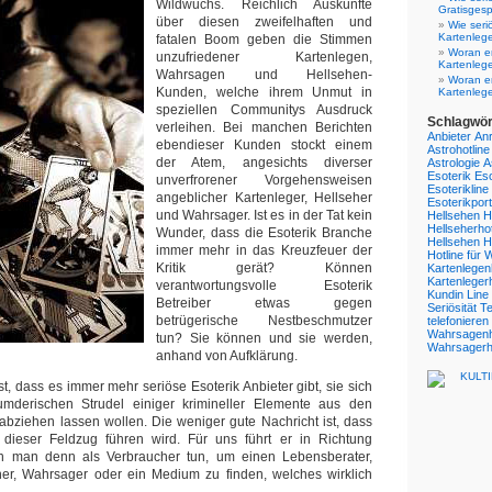
Wildwuchs. Reichlich Auskünfte
Gratisgesp
über diesen zweifelhaften und
Wie seri
Kartenleg
fatalen Boom geben die Stimmen
Woran er
unzufriedener Kartenlegen,
Kartenlege
Wahrsagen und Hellsehen-
Woran er
Kunden, welche ihrem Unmut in
Kartenleg
speziellen Communitys Ausdruck
Schlagwör
verleihen. Bei manchen Berichten
Anbieter
Anr
ebendieser Kunden stockt einem
Astrohotline
der Atem, angesichts diverser
Astrologie
A
Esoterik
Eso
unverfrorener Vorgehensweisen
Esoterikline
angeblicher Kartenleger, Hellseher
Esoterikport
und Wahrsager. Ist es in der Tat kein
Hellsehen
H
Hellseherhot
Wunder, dass die Esoterik Branche
Hellsehen
H
immer mehr in das Kreuzfeuer der
Hotline für
Kritik gerät? Können
Kartenlegen
Kartenlegerh
verantwortungsvolle Esoterik
Kundin
Line
Betreiber etwas gegen
Seriösität
Te
betrügerische Nestbeschmutzer
telefonieren
Wahrsagenh
tun? Sie können und sie werden,
Wahrsagerho
anhand von Aufklärung.
st, dass es immer mehr seriöse Esoterik Anbieter gibt, sie sich
umderischen Strudel einiger krimineller Elemente aus den
bziehen lassen wollen. Die weniger gute Nachricht ist, dass
dieser Feldzug führen wird. Für uns führt er in Richtung
n man denn als Verbraucher tun, um einen Lebensberater,
eher, Wahrsager oder ein Medium zu finden, welches wirklich