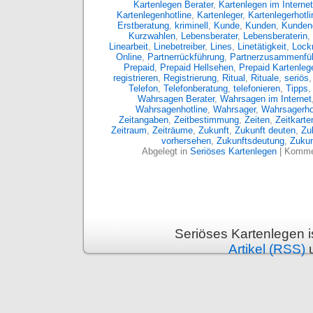
Kartenlegen Berater
,
Kartenlegen im Internet
Kartenlegenhotline
,
Kartenleger
,
Kartenlegerhotli
Erstberatung
,
kriminell
,
Kunde
,
Kunden
,
Kunden
Kurzwahlen
,
Lebensberater
,
Lebensberaterin
,
Linearbeit
,
Linebetreiber
,
Lines
,
Linetätigkeit
,
Lockm
Online
,
Partnerrückführung
,
Partnerzusammenfü
Prepaid
,
Prepaid Hellsehen
,
Prepaid Kartenleg
registrieren
,
Registrierung
,
Ritual
,
Rituale
,
seriös
Telefon
,
Telefonberatung
,
telefonieren
,
Tipps
Wahrsagen Berater
,
Wahrsagen im Internet
Wahrsagenhotline
,
Wahrsager
,
Wahrsagerho
Zeitangaben
,
Zeitbestimmung
,
Zeiten
,
Zeitkarte
Zeitraum
,
Zeiträume
,
Zukunft
,
Zukunft deuten
,
Zu
vorhersehen
,
Zukunftsdeutung
,
Zukun
Abgelegt in
Seriöses Kartenlegen
|
Kommen
Seriöses Kartenlegen 
Artikel (RSS)