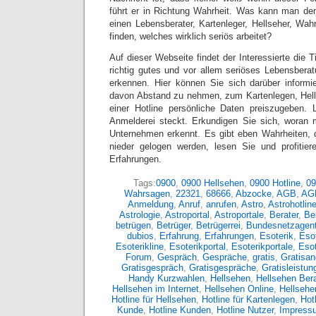
führt er in Richtung Wahrheit. Was kann man de
einen Lebensberater, Kartenleger, Hellseher, Wa
finden, welches wirklich seriös arbeitet?
Auf dieser Webseite findet der Interessierte die T
richtig gutes und vor allem seriöses Lebensbera
erkennen. Hier können Sie sich darüber informi
davon Abstand zu nehmen, zum Kartenlegen, Hel
einer Hotline persönliche Daten preiszugeben. 
Anmelderei steckt. Erkundigen Sie sich, woran 
Unternehmen erkennt. Es gibt eben Wahrheiten, 
nieder gelogen werden, lesen Sie und profitier
Erfahrungen.
Tags:
0900
,
0900 Hellsehen
,
0900 Hotline
,
09
Wahrsagen
,
22321
,
68666
,
Abzocke
,
AGB
,
AG
Anmeldung
,
Anruf
,
anrufen
,
Astro
,
Astrohotlin
Astrologie
,
Astroportal
,
Astroportale
,
Berater
,
Ber
betrügen
,
Betrüger
,
Betrügerrei
,
Bundesnetzagent
dubios
,
Erfahrung
,
Erfahrungen
,
Esoterik
,
Esot
Esoterikline
,
Esoterikportal
,
Esoterikportale
,
Eso
Forum
,
Gespräch
,
Gespräche
,
gratis
,
Gratisan
Gratisgespräch
,
Gratisgespräche
,
Gratisleistun
Handy Kurzwahlen
,
Hellsehen
,
Hellsehen Bera
Hellsehen im Internet
,
Hellsehen Online
,
Hellsehe
Hotline für Hellsehen
,
Hotline für Kartenlegen
,
Hot
Kunde
,
Hotline Kunden
,
Hotline Nutzer
,
Impress