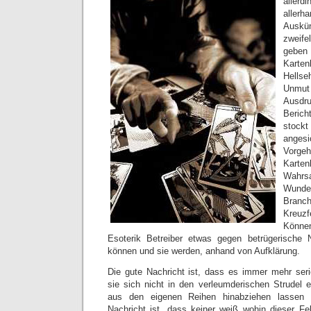
aller
allerh
Ausk
zweife
geben 
Karte
Hellse
Unmut 
Ausdru
Beric
stoc
angesi
Vorge
Karte
Wahrsa
Wunde
Branc
Kreuz
Könne
Esoterik Betreiber etwas gegen betrügerische
können und sie werden, anhand von Aufklärung.
Die gute Nachricht ist, dass es immer mehr seriö
sie sich nicht in den verleumderischen Strudel e
aus den eigenen Reihen hinabziehen lassen 
Nachricht ist, dass keiner weiß wohin dieser Fe